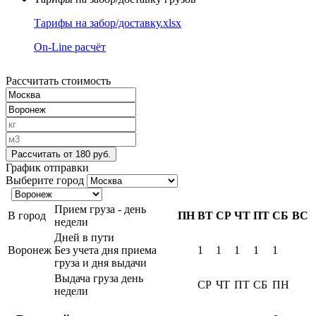
Тарифы на забор/доставку.xlsx
On-Line расчёт
Рассчитать стоимость
Рассчитать
от 180 руб.
График отправки
Выберите город
Прием груза - день
В город
ПН
ВТ
СР
ЧТ
ПТ
СБ
ВС
недели
Дней в пути
Воронеж
Без учета дня приема
1
1
1
1
1
груза и дня выдачи
Выдача груза день
СР
ЧТ
ПТ
СБ
ПН
недели