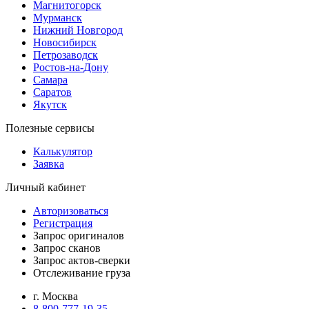
Магнитогорск
Мурманск
Нижний Новгород
Новосибирск
Петрозаводск
Ростов-на-Дону
Самара
Саратов
Якутск
Полезные сервисы
Калькулятор
Заявка
Личный кабинет
Авторизоваться
Регистрация
Запрос оригиналов
Запрос сканов
Запрос актов-сверки
Отслеживание груза
г. Москва
8-800-777-19-35