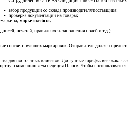
Сотрудничество с ТК «Экспедиция Плюс» состоит из таких 
забор продукции со склада производителя/поставщика;
проверка документации на товары;
ермаркеты,
маркетплейсы
;
писей, печатей, правильность заполнения полей и т.д.);
чие соответствующих маркировок. Отправитель должен предоста
ества для постоянных клиентов. Доступные тарифы, высококлас
портную компанию «Экспедиция Плюс». Чтобы воспользоваться 