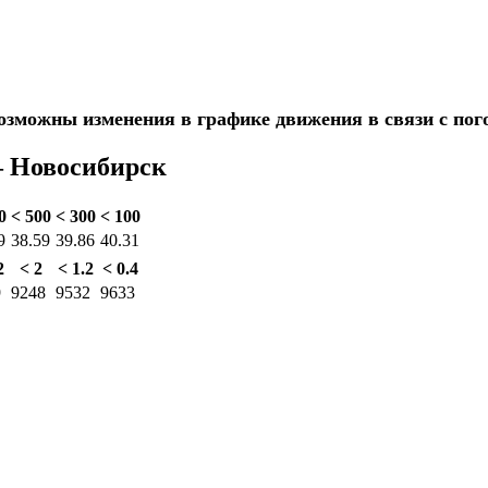
озможны изменения в графике движения в связи с по
— Новосибирск
0
< 500
< 300
< 100
9
38.59
39.86
40.31
2
< 2
< 1.2
< 0.4
9
9248
9532
9633