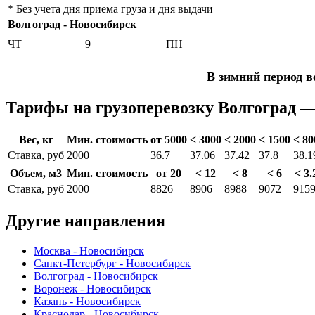
* Без учета дня приема груза и дня выдачи
Волгоград - Новосибирск
ЧТ
9
ПН
В зимний период в
Тарифы на грузоперевозку Волгоград 
Вес, кг
Мин. стоимость
от 5000
< 3000
< 2000
< 1500
< 80
Ставка, руб
2000
36.7
37.06
37.42
37.8
38.1
Объем, м3
Мин. стоимость
от 20
< 12
< 8
< 6
< 3.
Ставка, руб
2000
8826
8906
8988
9072
915
Другие направления
Москва - Новосибирск
Санкт-Петербург - Новосибирск
Волгоград - Новосибирск
Воронеж - Новосибирск
Казань - Новосибирск
Краснодар - Новосибирск