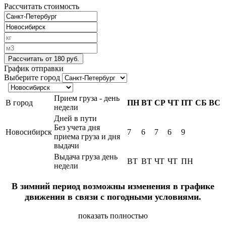
Рассчитать стоимость
Рассчитать
от 180 руб.
График отправки
Выберите город
Прием груза - день
В город
ПН
ВТ
СР
ЧТ
ПТ
СБ
ВС
недели
Дней в пути
Без учета дня
Новосибирск
7
6
7
6
9
приема груза и дня
выдачи
Выдача груза день
ВТ
ВТ
ЧТ
ЧТ
ПН
недели
В зимний период возможны изменения в графике
движения в связи с погодными условиями.
показать полностью