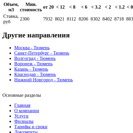
Объем,
Мин.
от 20
< 12
< 8
< 6
< 3.2
< 2
< 1.2
< 0
м3
стоимость
Ставка,
2300
7932
8021
8112
8206
8302
8402
8718
88
руб
Другие направления
Москва - Тюмень
Санкт-Петербург - Тюмень
Волгоград - Тюмень
Воронеж - Тюмень
Казань - Тюмень
Краснодар - Тюмень
Нижний Новгород - Тюмень
Основные разделы
Главная
О компании
Услуги
Филиалы
Тарифы и сроки
Документы