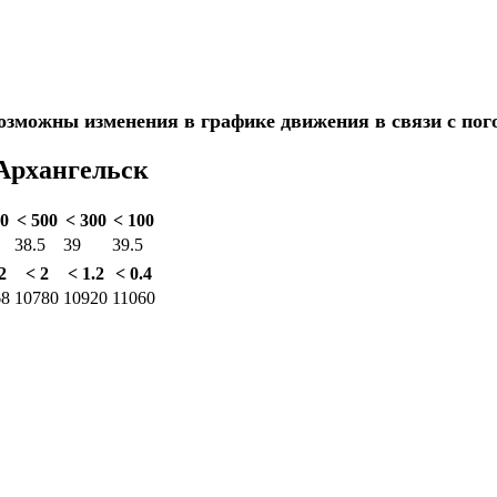
озможны изменения в графике движения в связи с по
Архангельск
00
< 500
< 300
< 100
38.5
39
39.5
2
< 2
< 1.2
< 0.4
68
10780
10920
11060