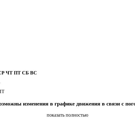
СР
ЧТ
ПТ
СБ
ВС
8
ПТ
озможны изменения в графике движения в связи с по
показать полностью