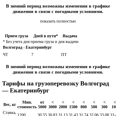
В зимний период возможны изменения в графике
движения в связи с погодными условиями.
показать полностью
Прием груза
Дней в пути*
Выдача
* Без учета дня приема груза и дня выдачи
Волгоград - Екатеринбург
ЧТ
7
ПТ
В зимний период возможны изменения в графике
движения в связи с погодными условиями.
Тарифы на грузоперевозку Волгоград
— Екатеринбург
Мин.
от
<
<
<
<
<
<
<
Вес, кг
стоимость
5000
3000
2000
1500
800
500
300
10
Ставка,
1200
30.55
30.83
31.13
31.43
31.74
32.06
33.08
33.