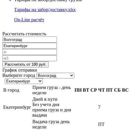
Тарифы на забор/доставку.xlsx
On-Line расчёт
Рассчитать стоимость
Рассчитать
от 180 руб.
График отправки
Выберите город
Прием груза - день
В город
ПН
ВТ
СР
ЧТ
ПТ
СБ
ВС
недели
Дней в пути
Без учета дня
Екатеринбург
7
приема груза и дня
выдачи
Выдача груза день
ПТ
недели