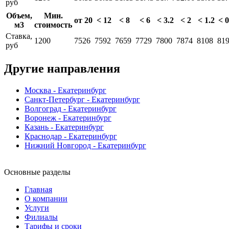
руб
Объем,
Мин.
от 20
< 12
< 8
< 6
< 3.2
< 2
< 1.2
< 0
м3
стоимость
Ставка,
1200
7526
7592
7659
7729
7800
7874
8108
81
руб
Другие направления
Москва - Екатеринбург
Санкт-Петербург - Екатеринбург
Волгоград - Екатеринбург
Воронеж - Екатеринбург
Казань - Екатеринбург
Краснодар - Екатеринбург
Нижний Новгород - Екатеринбург
Основные разделы
Главная
О компании
Услуги
Филиалы
Тарифы и сроки