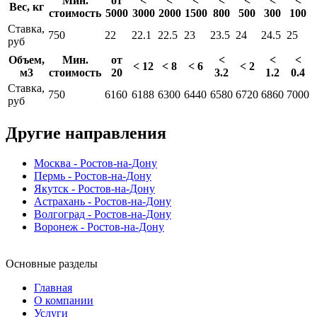
Мин.
от
<
<
<
<
<
<
<
Вес, кг
стоимость
5000
3000
2000
1500
800
500
300
100
Ставка,
750
22
22.1
22.5
23
23.5
24
24.5
25
руб
Объем,
Мин.
от
<
<
<
< 12
< 8
< 6
< 2
м3
стоимость
20
3.2
1.2
0.4
Ставка,
750
6160
6188
6300
6440
6580
6720
6860
7000
руб
Другие направления
Москва - Ростов-на-Дону
Пермь - Ростов-на-Дону
Якутск - Ростов-на-Дону
Астрахань - Ростов-на-Дону
Волгоград - Ростов-на-Дону
Воронеж - Ростов-на-Дону
Основные разделы
Главная
О компании
Услуги