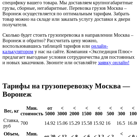
специфику вашего товара. Мы доставляем крупногабаритные
грузы, сборные, негабаритные. Перевозка грузов Москва –
Воронеж осуществляется по оптимальным тарифам. Забрать
товар можно на складе или заказать услугу доставки к двери
получателя.
Сколько будет стоить грузоперевозка в направлении Москва –
Воронеж и обратно? Рассчитать цену можно,
воспользовавшись таблицей тарифов или
онлайн-
калькулятором
у нас на сайте. Компания «Экспедиция Плюс»
предлагает выгодные условия сотрудничества для постоянных
и новых заказчиков. Звоните или оставляйте
заявку онлайн!
Тарифы на грузоперевозку Москва —
Воронеж
Мин.
от
<
<
<
<
<
<
<
Вес, кг
стоимость
5000
3000
2000
1500
800
500
300
100
Ставка,
700
14.92
15.06
15.29
15.58
15.92
16
16.5
16.8
руб
Объем,
Мин.
<
от 20
< 12
< 8
< 6
< 3.2
< 2
< 0.