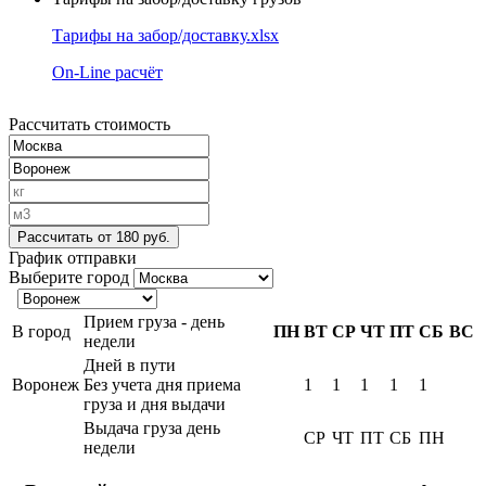
Тарифы на забор/доставку.xlsx
On-Line расчёт
Рассчитать стоимость
Рассчитать
от 180 руб.
График отправки
Выберите город
Прием груза - день
В город
ПН
ВТ
СР
ЧТ
ПТ
СБ
ВС
недели
Дней в пути
Воронеж
Без учета дня приема
1
1
1
1
1
груза и дня выдачи
Выдача груза день
СР
ЧТ
ПТ
СБ
ПН
недели